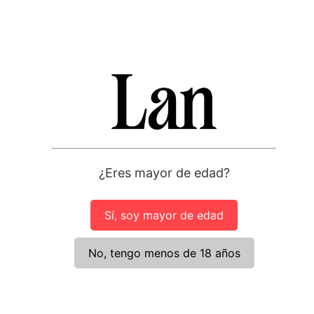
LAN Crianza
8,55
€
Utilizamos cookies propias y de terceros para fines estadísticos
Seleccionar opciones
y analizar la navegación en nuestra web. Puedes aceptar todas
las cookies pulsando el botón “Aceptar” o configurar o rechazar
su uso pulsando los botones correspondientes. Para más
información y cambiar tus preferencias sobre cookies utiliza el
¿Eres mayor de edad?
apartado de
ajustes
Rechazar
Ajustes
Aceptar
Sí, soy mayor de edad
No, tengo menos de 18 años
BODEGAS LAN
NUESTROS
CONTACTO