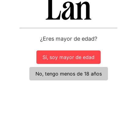
mos cookies propias y de terceros para fines
Recha
ticos y analizar la navegación en nuestra web.
aceptar todas las cookies pulsando el botón
r” o configurar o rechazar su uso pulsando los
Ajust
¿Eres mayor de edad?
 correspondientes. Para más información y cambiar
erencias sobre cookies utiliza el apartado de
Acept
Sí, soy mayor de edad
No, tengo menos de 18 años