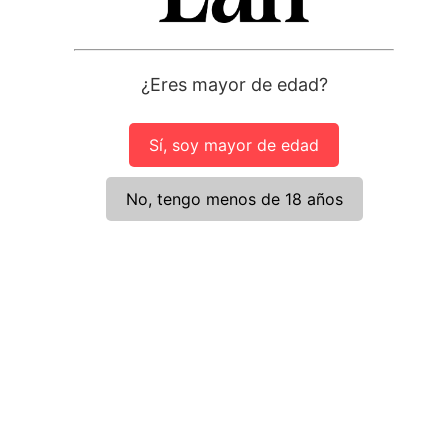
Utilizamos cookies propias y de terceros para fines estadísticos
y analizar la navegación en nuestra web. Puedes aceptar todas
las cookies pulsando el botón “Aceptar” o configurar o rechazar
su uso pulsando los botones correspondientes. Para más
información y cambiar tus preferencias sobre cookies utiliza el
¿Eres mayor de edad?
apartado de
ajustes
Rechazar
Ajustes
Aceptar
Sí, soy mayor de edad
No, tengo menos de 18 años