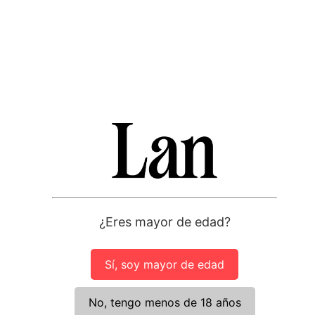
Utilizamos cookies propias y de terceros para fines estadísticos
y analizar la navegación en nuestra web. Puedes aceptar todas
las cookies pulsando el botón “Aceptar” o configurar o rechazar
su uso pulsando los botones correspondientes. Para más
información y cambiar tus preferencias sobre cookies utiliza el
¿Eres mayor de edad?
apartado de
ajustes
Rechazar
Ajustes
Aceptar
Sí, soy mayor de edad
No, tengo menos de 18 años